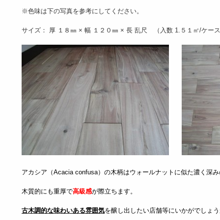
※色味は下の写真を参考にしてください。
サイズ： 厚 １８㎜ × 幅 １２０㎜ × 長 乱尺 （入数 1.５１㎡/ケー
アカシア（Acacia confusa）の木柄はウォールナットに似た濃く
木質的にも重厚で
高級感
が際立ちます。
古木調的な味わいある雰囲気
を醸し出したい店舗等にいかがでしょう