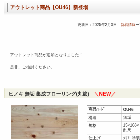
アウトレット商品【OU46】新登場
更新日：2025年2月3日
新着情報
一
アウトレット商品が追加となりました！
是非、ご検討ください。
ヒノキ 無垢 集成フローリング(丸節)
＼NEW／
商品ｺｰﾄﾞ
OU46
無垢
構造
15×108×
規格
乱尺
仕上げ
ｸﾘｱｰ塗装