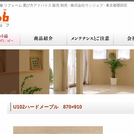
 リフォーム 選び方アドバイス 販売 卸売 - 株式会社ウッジョブ - 東京都墨田区
U102ハードメープル 870×910